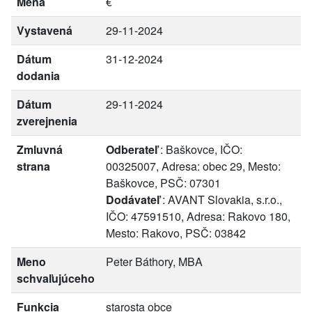
Mena
€
Vystavená
29-11-2024
Dátum
31-12-2024
dodania
Dátum
29-11-2024
zverejnenia
Zmluvná
Odberateľ
: Baškovce, IČO:
strana
00325007, Adresa: obec 29, Mesto:
Baškovce, PSČ: 07301
Dodávateľ
: AVANT Slovakia, s.r.o.,
IČO: 47591510, Adresa: Rakovo 180,
Mesto: Rakovo, PSČ: 03842
Meno
Peter Báthory, MBA
schvaľujúceho
Funkcia
starosta obce