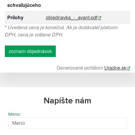
schvaľujúceho
Prílohy
objednavka_-_avant.pdf
*
Uvedená cena je konečná. Ak je dodávateľ platcom
DPH, cena je vrátane DPH.
zoznam objednávok
Generované portálom
Uradne.sk
Napíšte nám
Meno: