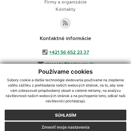
Firmy a organizácie
Kontakty
Kontaktné informácie
+421 56 652 23 37
starosta@baskovce.sk
Používame cookies
Súbory cookie a ďalšie technológie sledovania používame na zlepšenie
vášho zážitku z prehliadania našich webových stránok, na to, aby sme
využite možnosť získavania aktuálnych informácií s využitím RSS
,
vám zobrazovali prispôsobený obsah a cielené reklamy, na analýzu
CMS systém (redakčný) systém ECHELON 2,
Mapa stránok
,
web portál
,
návštevnosti našich webových stránok a na pochopenie toho, odkiaľ naši
návštevníci prichádzajú.
webhosting
,
webex.digital, s.r.o.
,
domény
,
registrácia domény
,
spoločnosť webex.digital, s.r.o.
,
technický prevádzkovateľ
SÚHLASÍM
Posledná aktualizácia:
07.08.2026
Zmeniť moje nastavenia
Vytlačiť stránku
|
Vyhlásenie o prístupnosti