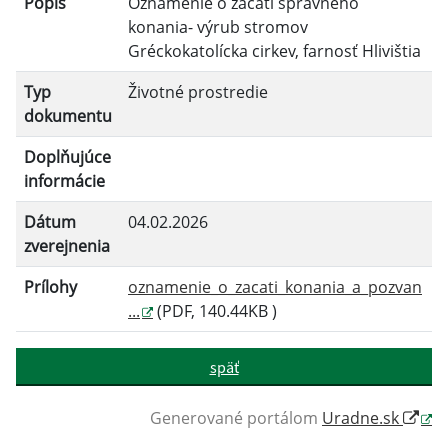
Popis
Oznámenie o začatí správneho
Filtrovať
Reset
konania- výrub stromov
Gréckokatolícka cirkev, farnosť Hlivištia
Typ
Životné prostredie
dokumentu
Doplňujúce
informácie
Dátum
04.02.2026
zverejnenia
Prílohy
oznamenie_o_zacati_konania_a_pozvan
...
(PDF, 140.44KB )
späť
Generované portálom
Uradne.sk