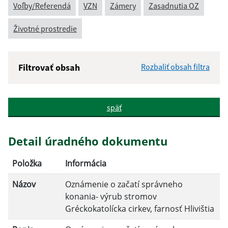
Voľby/Referendá
VZN
Zámery
Zasadnutia OZ
Životné prostredie
Filtrovať obsah
Rozbaliť obsah filtra
Názov:
späť
Popis:
Detail úradného dokumentu
Dátum zverejnenia od:
Položka
Informácia
Názov
Oznámenie o začatí správneho
Dátum zverejnenia do:
konania- výrub stromov
Gréckokatolícka cirkev, farnosť Hlivištia