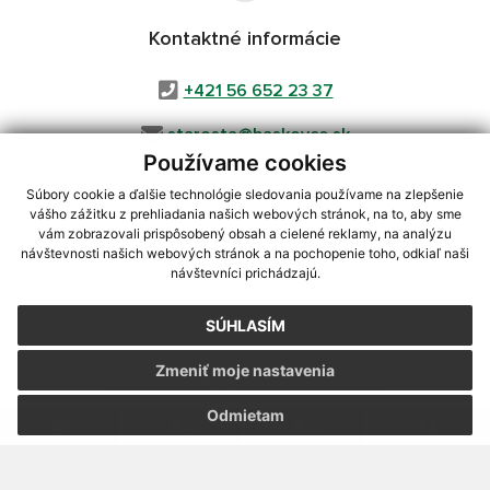
Kontaktné informácie
+421 56 652 23 37
starosta@baskovce.sk
Používame cookies
Súbory cookie a ďalšie technológie sledovania používame na zlepšenie
vášho zážitku z prehliadania našich webových stránok, na to, aby sme
využite možnosť získavania aktuálnych informácií s využitím RSS
,
vám zobrazovali prispôsobený obsah a cielené reklamy, na analýzu
CMS systém (redakčný) systém ECHELON 2,
Mapa stránok
,
web portál
,
návštevnosti našich webových stránok a na pochopenie toho, odkiaľ naši
návštevníci prichádzajú.
webhosting
,
webex.digital, s.r.o.
,
domény
,
registrácia domény
,
spoločnosť webex.digital, s.r.o.
,
technický prevádzkovateľ
SÚHLASÍM
Posledná aktualizácia:
07.08.2026
Zmeniť moje nastavenia
Vytlačiť stránku
|
Vyhlásenie o prístupnosti
Autorské práva
|
Cookies
Odmietam
webdesign
|