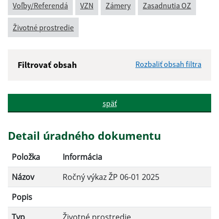
Voľby/Referendá
VZN
Zámery
Zasadnutia OZ
Životné prostredie
Filtrovať obsah
Rozbaliť obsah filtra
Názov:
späť
Popis:
Detail úradného dokumentu
Dátum zverejnenia od:
Položka
Informácia
Názov
Ročný výkaz ŽP 06-01 2025
Dátum zverejnenia do:
Popis
Typ
Životné prostredie