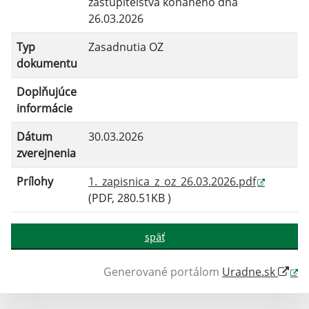
zastupiteľstva konaného dňa
Filtrovať
Reset
26.03.2026
Typ
Zasadnutia OZ
dokumentu
Doplňujúce
informácie
Dátum
30.03.2026
zverejnenia
Prílohy
1._zapisnica_z_oz_26.03.2026.pdf
(PDF, 280.51KB )
späť
Generované portálom
Uradne.sk