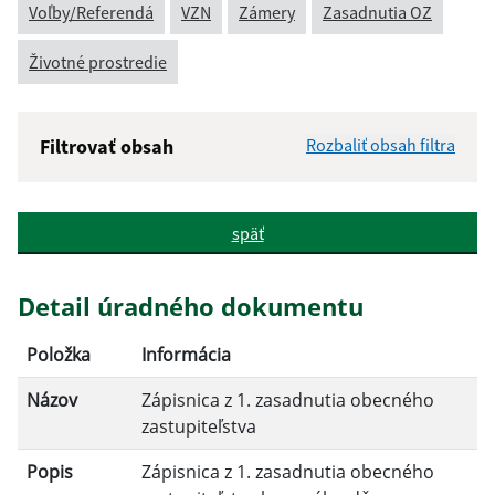
Voľby/Referendá
VZN
Zámery
Zasadnutia OZ
Životné prostredie
Filtrovať obsah
Rozbaliť obsah filtra
Názov:
späť
Popis:
Detail úradného dokumentu
Dátum zverejnenia od:
Položka
Informácia
Názov
Zápisnica z 1. zasadnutia obecného
Dátum zverejnenia do:
zastupiteľstva
Popis
Zápisnica z 1. zasadnutia obecného