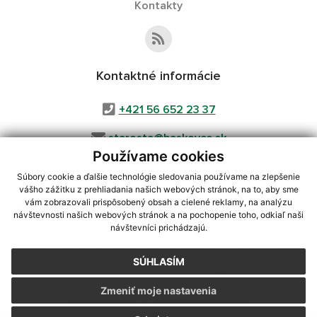
Kontakty
Kontaktné informácie
+421 56 652 23 37
starosta@baskovce.sk
Používame cookies
Súbory cookie a ďalšie technológie sledovania používame na zlepšenie
vášho zážitku z prehliadania našich webových stránok, na to, aby sme
využite možnosť získavania aktuálnych informácií s využitím RSS
,
vám zobrazovali prispôsobený obsah a cielené reklamy, na analýzu
CMS systém (redakčný) systém ECHELON 2,
Mapa stránok
,
web portál
,
návštevnosti našich webových stránok a na pochopenie toho, odkiaľ naši
návštevníci prichádzajú.
webhosting
,
webex.digital, s.r.o.
,
domény
,
registrácia domény
,
spoločnosť webex.digital, s.r.o.
,
technický prevádzkovateľ
SÚHLASÍM
Posledná aktualizácia:
04.08.2026
Zmeniť moje nastavenia
Vytlačiť stránku
|
Vyhlásenie o prístupnosti
Autorské práva
|
Cookies