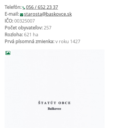
Telefón:
056 / 652 23 37
E-mail:
starosta@baskovce.sk
IČO:
00325007
Počet obyvateľov:
257
Rozloha:
621 ha
Prvá písomná zmienka:
v roku 1427