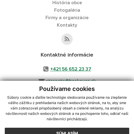
História obce
Fotogaléria
Firmy a organizácie
Kontakty
Kontaktné informácie
+421 56 652 23 37
starosta@baskovce.sk
Používame cookies
Súbory cookie a ďalšie technológie sledovania používame na zlepšenie
vášho zážitku z prehliadania našich webových stránok, na to, aby sme
využite možnosť získavania aktuálnych informácií s využitím RSS
,
vám zobrazovali prispôsobený obsah a cielené reklamy, na analýzu
CMS systém (redakčný) systém ECHELON 2,
Mapa stránok
,
web portál
,
návštevnosti našich webových stránok a na pochopenie toho, odkiaľ naši
návštevníci prichádzajú.
webhosting
,
webex.digital, s.r.o.
,
domény
,
registrácia domény
,
spoločnosť webex.digital, s.r.o.
,
technický prevádzkovateľ
SÚHLASÍM