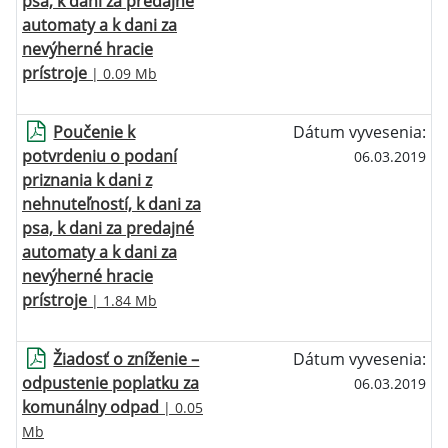
psa, k dani za predajné
automaty a k dani za
nevýherné hracie
prístroje
| 0.09 Mb
Poučenie k
Dátum vyvesenia:
potvrdeniu o podaní
06.03.2019
priznania k dani z
nehnuteľností, k dani za
psa, k dani za predajné
automaty a k dani za
nevýherné hracie
prístroje
| 1.84 Mb
Žiadosť o zníženie –
Dátum vyvesenia:
odpustenie poplatku za
06.03.2019
komunálny odpad
| 0.05
Mb