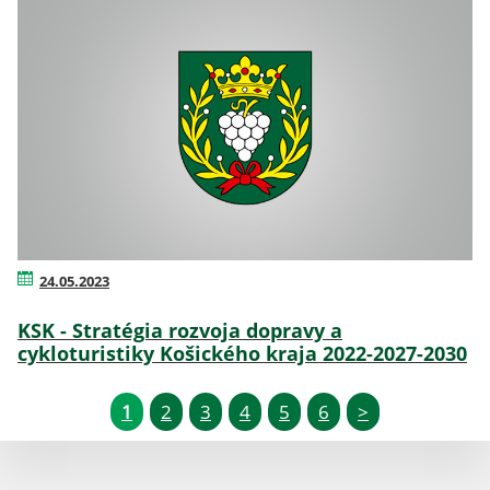
24.05.2023
KSK - Stratégia rozvoja dopravy a
cykloturistiky Košického kraja 2022-2027-2030
1
2
3
4
5
6
>