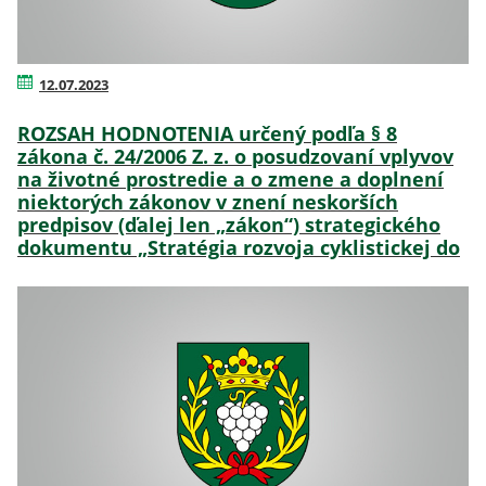
12.07.2023
ROZSAH HODNOTENIA určený podľa § 8
zákona č. 24/2006 Z. z. o posudzovaní vplyvov
na životné prostredie a o zmene a doplnení
niektorých zákonov v znení neskorších
predpisov (ďalej len „zákon“) strategického
dokumentu „Stratégia rozvoja cyklistickej do