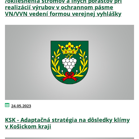
/okliesnenia stromov a iných porastov pri
realizácií výrubov v ochrannom pásme
VN/VVN vedení formou verejnej vyhlášky
24.05.2023
KSK - Adaptačná stratégia na dôsledky klímy
v Košickom kraji