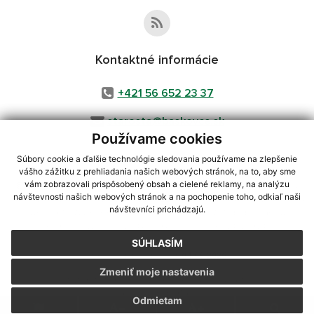
Kontaktné informácie
+421 56 652 23 37
starosta@baskovce.sk
Používame cookies
Súbory cookie a ďalšie technológie sledovania používame na zlepšenie
vášho zážitku z prehliadania našich webových stránok, na to, aby sme
využite možnosť získavania aktuálnych informácií s využitím RSS
,
vám zobrazovali prispôsobený obsah a cielené reklamy, na analýzu
návštevnosti našich webových stránok a na pochopenie toho, odkiaľ naši
CMS systém (redakčný) systém ECHELON 2,
Mapa stránok
,
web portál
,
návštevníci prichádzajú.
webhosting
,
webex.digital, s.r.o.
,
domény
,
registrácia domény
,
spoločnosť webex.digital, s.r.o.
,
technický prevádzkovateľ
SÚHLASÍM
Posledná aktualizácia:
04.08.2026
Zmeniť moje nastavenia
Vytlačiť stránku
|
Vyhlásenie o prístupnosti
Autorské práva
|
Cookies
Odmietam