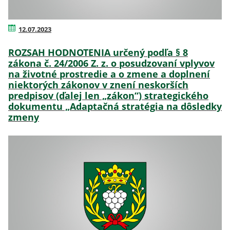
12.07.2023
ROZSAH HODNOTENIA určený podľa § 8
zákona č. 24/2006 Z. z. o posudzovaní vplyvov
na životné prostredie a o zmene a doplnení
niektorých zákonov v znení neskorších
predpisov (ďalej len „zákon“) strategického
dokumentu „Adaptačná stratégia na dôsledky
zmeny