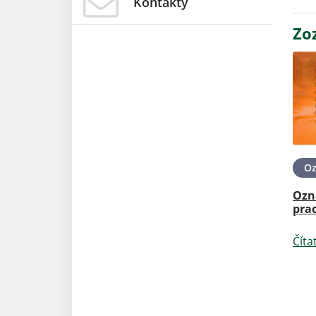
Kontakty
Zo
O
Ozn
pra
Číta