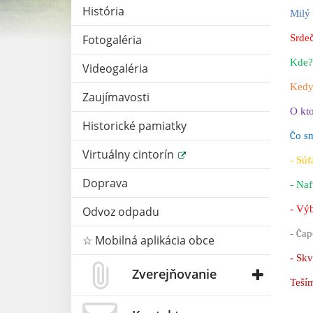
História
Milý 
Fotogaléria
Srde
Kde?
Videogaléria
Kedy
Zaujímavosti
O kto
Historické pamiatky
Č
o sm
Virtuálny cintorín
- Sú
ť
Doprava
- Na
- Vý
Odvoz odpadu
-
Č
ap
☆ Mobilná aplikácia obce
- Sk
Zverejňovanie
Teší