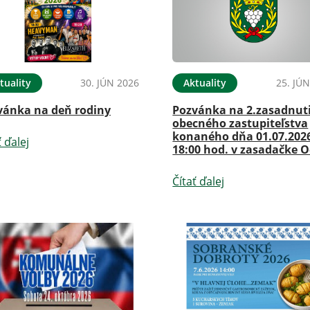
tuality
30. JÚN 2026
Aktuality
25. JÚ
vánka na deň rodiny
Pozvánka na 2.zasadnut
obecného zastupiteľstva
konaného dňa 01.07.202
ť ďalej
18:00 hod. v zasadačke 
Čítať ďalej