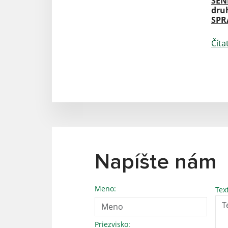
SEN
dru
SPR
Číta
Napíšte nám
Meno:
Tex
Priezvisko: