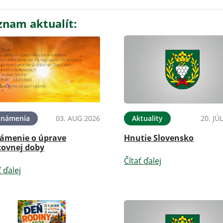
znam aktualít:
známenia
03. AUG 2026
Aktuality
20. JÚ
ámenie o úprave
Hnutie Slovensko
covnej doby
Čítať ďalej
ť ďalej