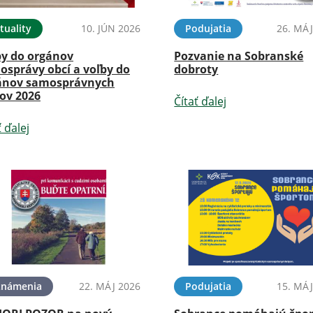
tuality
10. JÚN 2026
Podujatia
26. MÁJ
by do orgánov
Pozvanie na Sobranské
osprávy obcí a voľby do
dobroty
ánov samosprávnych
jov 2026
Čítať ďalej
ť ďalej
známenia
22. MÁJ 2026
Podujatia
15. MÁJ