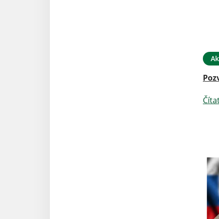
Ak
Poz
Číta