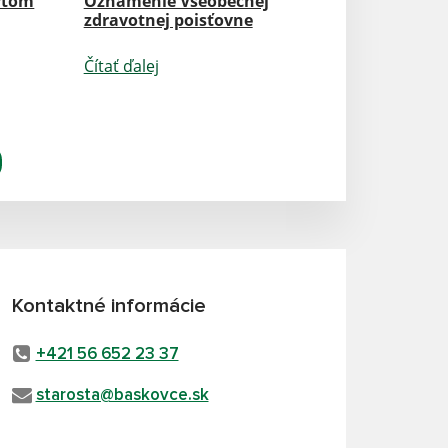
rtom
Oznámenie Všeobecnej
zdravotnej poisťovne
Čítať ďalej
Kontaktné informácie
+421 56 652 23 37
starosta@baskovce.sk