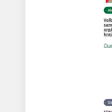
Ak
Voľ
sam
org
kra
Číta
O