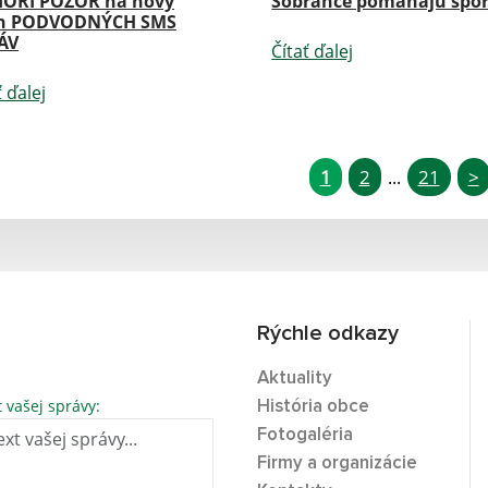
IORI POZOR na nový
Sobrance pomáhajú špo
h PODVODNÝCH SMS
ÁV
Čítať ďalej
ť ďalej
1
2
21
>
...
Rýchle odkazy
Aktuality
t vašej správy:
História obce
Fotogaléria
Firmy a organizácie