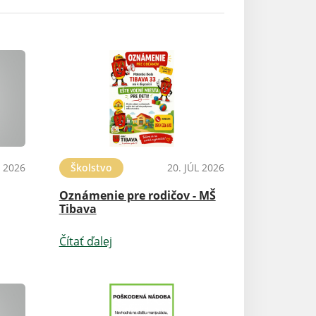
L 2026
Školstvo
20. JÚL 2026
Oznámenie pre rodičov - MŠ
Tibava
Čítať ďalej