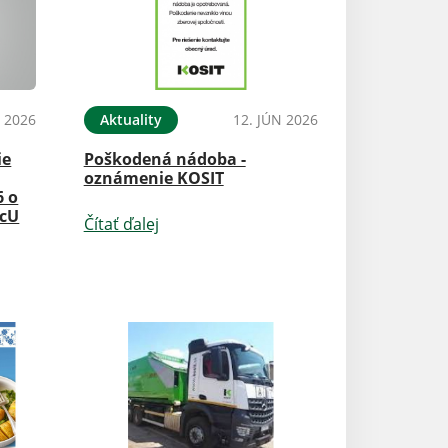
N 2026
Aktuality
12. JÚN 2026
ie
Poškodená nádoba -
oznámenie KOSIT
6 o
OcU
Čítať ďalej