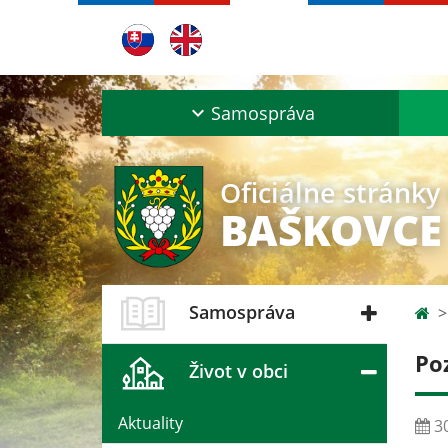
Samospráva
Oficiálne stránky
BAŠKOVCE
Samospráva
Po
Život v obci
Aktuality
30