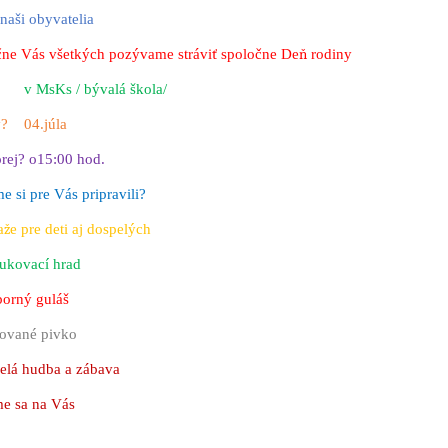
naši obyvatelia
čne Vás všetkých pozývame strávi
ť
spolo
č
ne De
ň
rodiny
 v MsKs / bývalá škola/
? 04.júla
rej? o15:00 hod.
e si pre Vás pripravili?
a
ž
e pre deti aj dospel
ý
ch
fukovací hrad
borný guláš
ované pivko
velá hudba a zábava
me sa na Vás