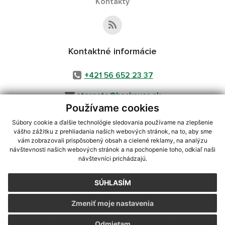
Kontakty
Kontaktné informácie
+421 56 652 23 37
starosta@baskovce.sk
Používame cookies
Súbory cookie a ďalšie technológie sledovania používame na zlepšenie
vášho zážitku z prehliadania našich webových stránok, na to, aby sme
využite možnosť získavania aktuálnych informácií s využitím RSS
,
vám zobrazovali prispôsobený obsah a cielené reklamy, na analýzu
návštevnosti našich webových stránok a na pochopenie toho, odkiaľ naši
CMS systém (redakčný) systém ECHELON 2,
Mapa stránok
,
web portál
,
návštevníci prichádzajú.
webhosting
,
webex.digital, s.r.o.
,
domény
,
registrácia domény
,
spoločnosť webex.digital, s.r.o.
,
technický prevádzkovateľ
SÚHLASÍM
Posledná aktualizácia:
04.08.2026
Zmeniť moje nastavenia
Vytlačiť stránku
|
Vyhlásenie o prístupnosti
Autorské práva
|
Cookies
Odmietam