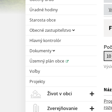
V
Úradné hodiny
Starosta obce
F
Obecné zastupiteľstvo
N
Hlavný kontrolór
Poč
Dokumenty
D
Územný plán obce
Výsl
Voľby
Projekty
Náz
Život v obci
Pro
roz
Zverejňovanie