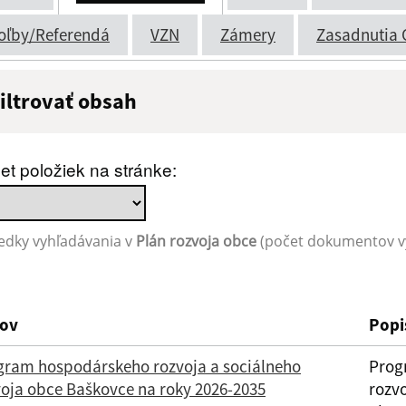
oľby/Referendá
VZN
Zámery
Zasadnutia 
iltrovať obsah
ázov:
Popis:
et položiek na stránke:
átum zverejnenia do:
edky vyhľadávania v
Plán rozvoja obce
(počet dokumentov vy
Filtrovať
ov
Popi
gram hospodárskeho rozvoja a sociálneho
Prog
voja obce Baškovce na roky 2026-2035
rozvo