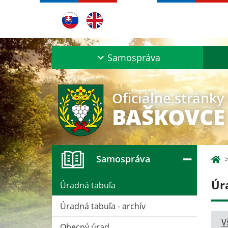
Samospráva
Oficiálne stránky
BAŠKOVCE
Samospráva
Úr
Úradná tabuľa
Úradná tabuľa - archív
V
Obecný úrad