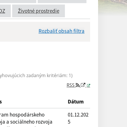
OZ
Životné prostredie
Rozbaliť obsah filtra
Dátum zverejnenia od:
hovujúcich zadaným kritériám: 1)
RSS
Reset
s
Dátum
ram hospodárskeho
01.12.202
ja a sociálneho rozvoja
5