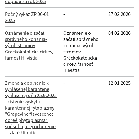
odpadu za rok 2025
Filtrovať
Reset
Ročný výkaz ŽP 06-01
-
27.02.2026
2025
Oznámenie o začatí
Oznámenie o
04.02.2026
správneho konania-
začatí správneho
výrub stromov
konania- výrub
Gréckokatolícka cirkev,
stromov
farnosť Hlivištia
Gréckokatolícka
cirkev, farnosť
Hlivištia
Zmena a doplnenie k
-
12.01.2025
vyhlásenej karanténe
vyhlásenej dňa 25.9.2025
- zistenie výskytu
karanténnej fytoplazmy
"Grapevine flavescence
doreé phytoplasma"
spôsobujúcej ochorenie
- "zlaté žltnutie