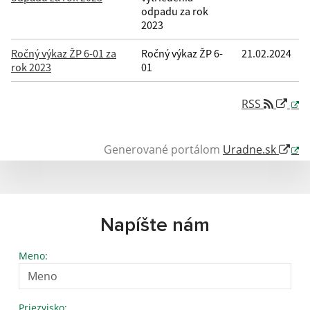
odpadu za rok
2023
Ročný výkaz ŽP 6-01 za
Ročný výkaz ŽP 6-
21.02.2024
rok 2023
01
RSS
Generované portálom
Uradne.sk
Napíšte nám
Meno:
Priezvisko: