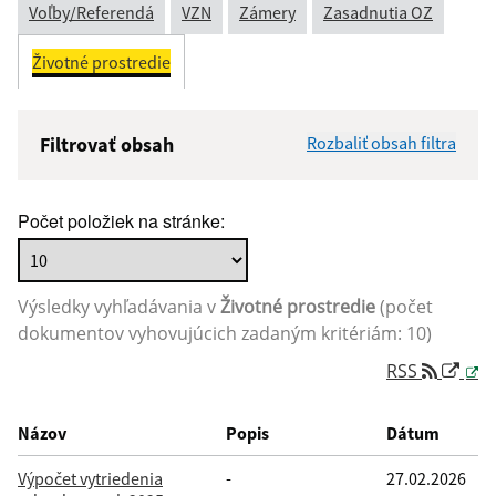
Voľby/Referendá
VZN
Zámery
Zasadnutia OZ
Životné prostredie
Filtrovať obsah
Rozbaliť obsah filtra
Názov:
Počet položiek na stránke:
Popis:
Výsledky vyhľadávania v
Životné prostredie
(počet
Dátum zverejnenia od:
dokumentov vyhovujúcich zadaným kritériám: 10)
RSS
Dátum zverejnenia do:
Názov
Popis
Dátum
Výpočet vytriedenia
-
27.02.2026